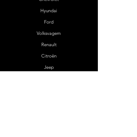
Hyundai
Ford
Volksvagem
Renault
Citroën
Jeep
Info
Sobre nós
Atendimento ao Cliente
Certificado e Ga
rantia
Política de Reembo
ls
o